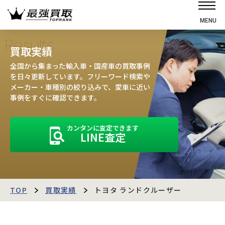
MENU
ホーム
Results
買取実績
選ばれる理由
全国から集まった輸入車・国産車の買取事例
高価買取の仕組み
を日々更新しています。フリーワード検索や
メーカー・車種別の絞り込みで、愛車に近い
売却の流れ
事例をすぐに確認できます。
買取強化車
カンタンに査定できます
買取実績
LINE査定
お客様の声
店舗・スタッフ紹介
運営会社
最強買取マガジン
TOP
買取実績
トヨタ ランドクルーザー