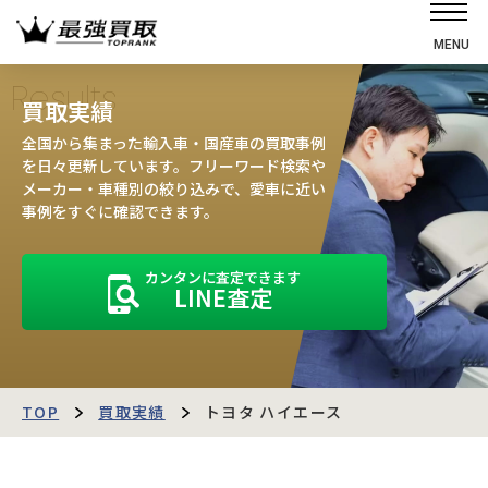
MENU
ホーム
Results
買取実績
選ばれる理由
全国から集まった輸入車・国産車の買取事例
高価買取の仕組み
を日々更新しています。フリーワード検索や
メーカー・車種別の絞り込みで、愛車に近い
売却の流れ
事例をすぐに確認できます。
買取強化車
カンタンに査定できます
買取実績
LINE査定
お客様の声
店舗・スタッフ紹介
運営会社
最強買取マガジン
TOP
買取実績
トヨタ ハイエース