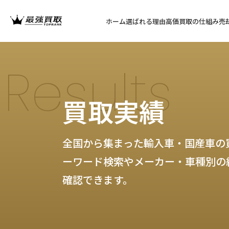
ホーム
選ばれる理由
高価買取の仕組み
売
Results
買取実績
全国から集まった輸入車・国産車の
ーワード検索やメーカー・車種別の
確認できます。