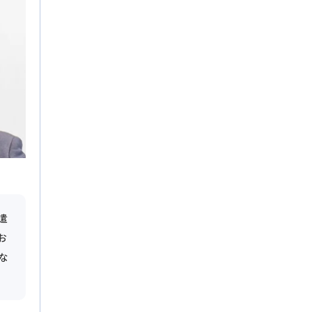
遣
お
な