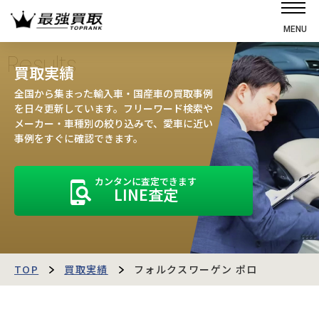
MENU
ホーム
Results
買取実績
選ばれる理由
全国から集まった輸入車・国産車の買取事例
高価買取の仕組み
を日々更新しています。フリーワード検索や
メーカー・車種別の絞り込みで、愛車に近い
売却の流れ
事例をすぐに確認できます。
買取強化車
カンタンに査定できます
買取実績
LINE査定
お客様の声
店舗・スタッフ紹介
運営会社
最強買取マガジン
TOP
買取実績
フォルクスワーゲン ポロ