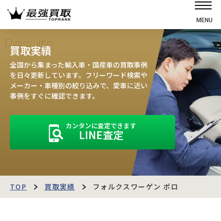
MENU
ホーム
Results
買取実績
選ばれる理由
全国から集まった輸入車・国産車の買取事例
高価買取の仕組み
を日々更新しています。フリーワード検索や
メーカー・車種別の絞り込みで、愛車に近い
売却の流れ
事例をすぐに確認できます。
買取強化車
カンタンに査定できます
買取実績
LINE査定
お客様の声
店舗・スタッフ紹介
運営会社
最強買取マガジン
TOP
買取実績
フォルクスワーゲン ポロ