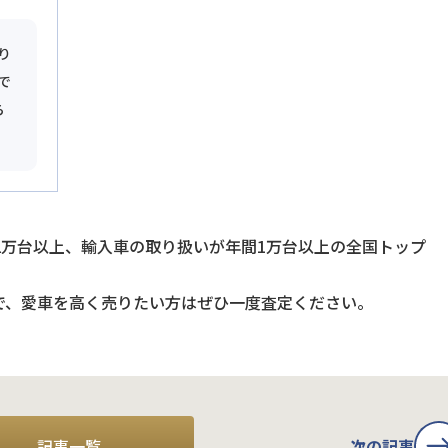
り
で
ら
2万台以上、輸入車の取り扱いが年間1万台以上の全国トップ
で、愛車を高く売りたい方はぜひ一度査定ください。
記事一覧
次の記事