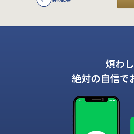
煩わ
絶対の自信で