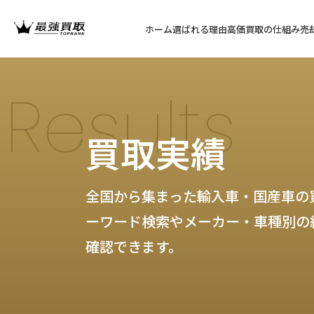
ホーム
選ばれる理由
高価買取の仕組み
売
Results
買取実績
全国から集まった輸入車・国産車の
ーワード検索やメーカー・車種別の
確認できます。