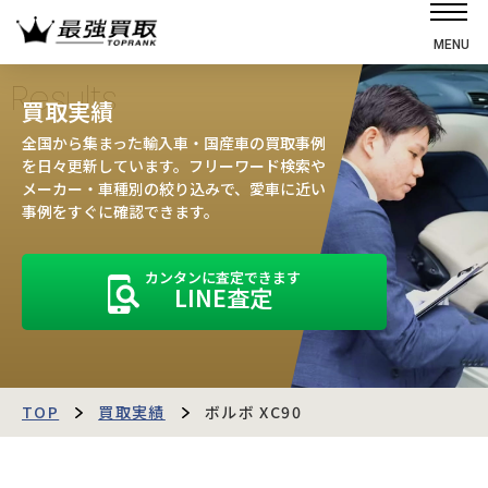
MENU
ホーム
Results
買取実績
選ばれる理由
全国から集まった輸入車・国産車の買取事例
高価買取の仕組み
を日々更新しています。フリーワード検索や
メーカー・車種別の絞り込みで、愛車に近い
売却の流れ
事例をすぐに確認できます。
買取強化車
カンタンに査定できます
買取実績
LINE査定
お客様の声
店舗・スタッフ紹介
運営会社
最強買取マガジン
TOP
買取実績
ボルボ XC90