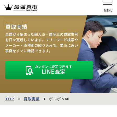
MENU
ホーム
Results
買取実績
選ばれる理由
全国から集まった輸入車・国産車の買取事例
高価買取の仕組み
を日々更新しています。フリーワード検索や
メーカー・車種別の絞り込みで、愛車に近い
売却の流れ
事例をすぐに確認できます。
買取強化車
カンタンに査定できます
買取実績
LINE査定
お客様の声
店舗・スタッフ紹介
運営会社
最強買取マガジン
TOP
買取実績
ボルボ V40