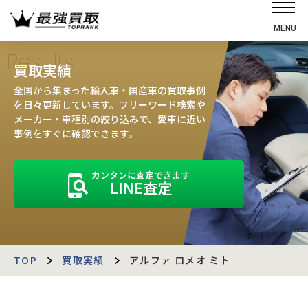
MENU
ホーム
Results
買取実績
選ばれる理由
全国から集まった輸入車・国産車の買取事例
高価買取の仕組み
を日々更新しています。フリーワード検索や
メーカー・車種別の絞り込みで、愛車に近い
売却の流れ
事例をすぐに確認できます。
買取強化車
カンタンに査定できます
買取実績
LINE査定
お客様の声
店舗・スタッフ紹介
運営会社
最強買取マガジン
TOP
買取実績
アルファ ロメオ ミト