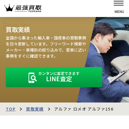
MENU
ホーム
Results
買取実績
選ばれる理由
全国から集まった輸入車・国産車の買取事例
高価買取の仕組み
を日々更新しています。フリーワード検索や
メーカー・車種別の絞り込みで、愛車に近い
売却の流れ
事例をすぐに確認できます。
買取強化車
カンタンに査定できます
買取実績
LINE査定
お客様の声
店舗・スタッフ紹介
運営会社
最強買取マガジン
TOP
買取実績
アルファ ロメオ アルファ156