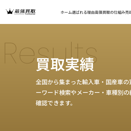
ホーム
選ばれる理由
高価買取の仕組み
売
Results
買取実績
全国から集まった輸入車・国産車の
ーワード検索やメーカー・車種別の
確認できます。