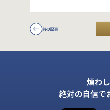
前の記事
煩わ
絶対の自信で