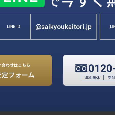
で
@saikyoukaitori.jp
LINE ID
L
い合わせはこちら
査定フォーム
年中無休
受付