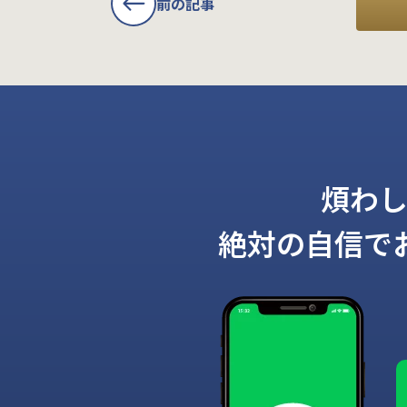
前の記事
煩わ
絶対の自信で