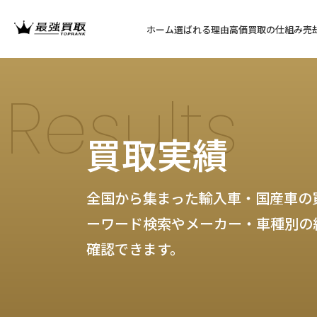
ホーム
選ばれる理由
高価買取の仕組み
売
Results
買取実績
全国から集まった輸入車・国産車の
ーワード検索やメーカー・車種別の
確認できます。