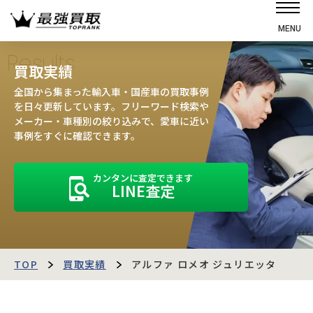
MENU
ホーム
Results
買取実績
選ばれる理由
全国から集まった輸入車・国産車の買取事例
高価買取の仕組み
を日々更新しています。フリーワード検索や
メーカー・車種別の絞り込みで、愛車に近い
売却の流れ
事例をすぐに確認できます。
買取強化車
カンタンに査定できます
買取実績
LINE査定
お客様の声
店舗・スタッフ紹介
運営会社
最強買取マガジン
TOP
買取実績
アルファ ロメオ ジュリエッタ