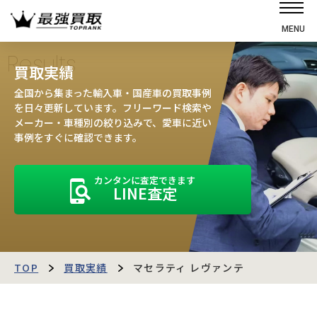
MENU
ホーム
Results
買取実績
選ばれる理由
全国から集まった輸入車・国産車の買取事例
高価買取の仕組み
を日々更新しています。フリーワード検索や
メーカー・車種別の絞り込みで、愛車に近い
売却の流れ
事例をすぐに確認できます。
買取強化車
カンタンに査定できます
買取実績
LINE査定
お客様の声
店舗・スタッフ紹介
運営会社
最強買取マガジン
TOP
買取実績
マセラティ レヴァンテ