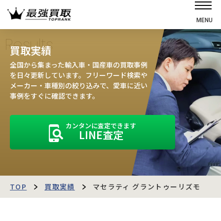
MENU
ホーム
Results
買取実績
選ばれる理由
全国から集まった輸入車・国産車の買取事例
高価買取の仕組み
を日々更新しています。フリーワード検索や
メーカー・車種別の絞り込みで、愛車に近い
売却の流れ
事例をすぐに確認できます。
買取強化車
カンタンに査定できます
買取実績
LINE査定
お客様の声
店舗・スタッフ紹介
運営会社
最強買取マガジン
TOP
買取実績
マセラティ グラントゥーリズモ