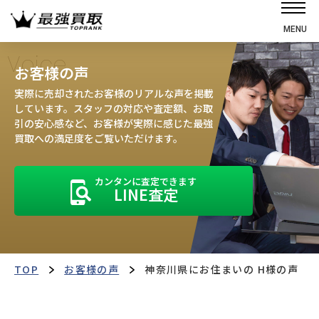
MENU
ホーム
Voice
お客様の声
選ばれる理由
実際に売却されたお客様のリアルな声を掲載
高価買取の仕組み
しています。スタッフの対応や査定額、お取
引の安心感など、お客様が実際に感じた最強
売却の流れ
買取への満足度をご覧いただけます。
買取強化車
カンタンに査定できます
買取実績
LINE査定
お客様の声
店舗・スタッフ紹介
運営会社
最強買取マガジン
TOP
お客様の声
神奈川県にお住まいの H様の声