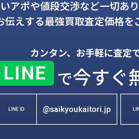
しいアポや値段交渉など一切あり
お伝えする
最強買取査定価格を
カンタン、お手軽に査定
LINE
今すぐ
で
@saikyoukaitori.jp
LINE ID
L