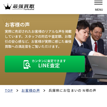
MENU
ホーム
Voice
お客様の声
選ばれる理由
実際に売却されたお客様のリアルな声を掲載
高価買取の仕組み
しています。スタッフの対応や査定額、お取
引の安心感など、お客様が実際に感じた最強
売却の流れ
買取への満足度をご覧いただけます。
買取強化車
カンタンに査定できます
買取実績
LINE査定
お客様の声
店舗・スタッフ紹介
運営会社
最強買取マガジン
TOP
お客様の声
兵庫県にお住まいの N様の声