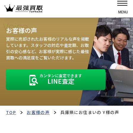
MENU
ホーム
Voice
お客様の声
選ばれる理由
実際に売却されたお客様のリアルな声を掲載
高価買取の仕組み
しています。スタッフの対応や査定額、お取
引の安心感など、お客様が実際に感じた最強
売却の流れ
買取への満足度をご覧いただけます。
買取強化車
カンタンに査定できます
買取実績
LINE査定
お客様の声
店舗・スタッフ紹介
運営会社
最強買取マガジン
TOP
お客様の声
兵庫県にお住まいの Y様の声