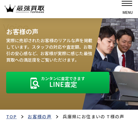
MENU
ホーム
Voice
お客様の声
選ばれる理由
実際に売却されたお客様のリアルな声を掲載
高価買取の仕組み
しています。スタッフの対応や査定額、お取
引の安心感など、お客様が実際に感じた最強
売却の流れ
買取への満足度をご覧いただけます。
買取強化車
カンタンに査定できます
買取実績
LINE査定
お客様の声
店舗・スタッフ紹介
運営会社
最強買取マガジン
TOP
お客様の声
兵庫県にお住まいの T様の声