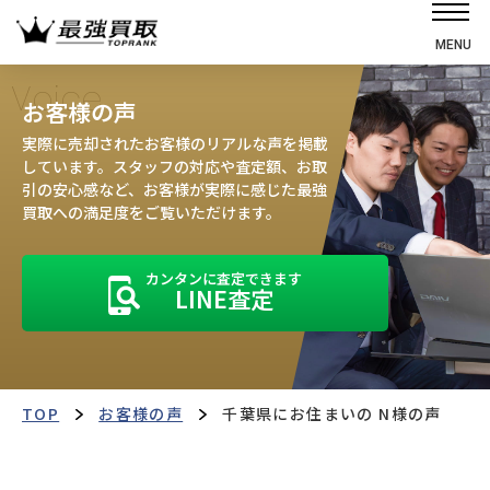
MENU
ホーム
Voice
お客様の声
選ばれる理由
実際に売却されたお客様のリアルな声を掲載
高価買取の仕組み
しています。スタッフの対応や査定額、お取
引の安心感など、お客様が実際に感じた最強
売却の流れ
買取への満足度をご覧いただけます。
買取強化車
カンタンに査定できます
買取実績
LINE査定
お客様の声
店舗・スタッフ紹介
運営会社
最強買取マガジン
TOP
お客様の声
千葉県にお住まいの N様の声