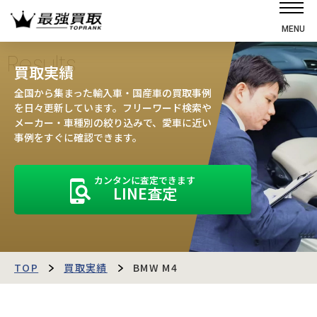
MENU
ホーム
Results
買取実績
選ばれる理由
全国から集まった輸入車・国産車の買取事例
高価買取の仕組み
を日々更新しています。フリーワード検索や
メーカー・車種別の絞り込みで、愛車に近い
売却の流れ
事例をすぐに確認できます。
買取強化車
カンタンに査定できます
買取実績
LINE査定
お客様の声
店舗・スタッフ紹介
運営会社
最強買取マガジン
TOP
買取実績
BMW M4