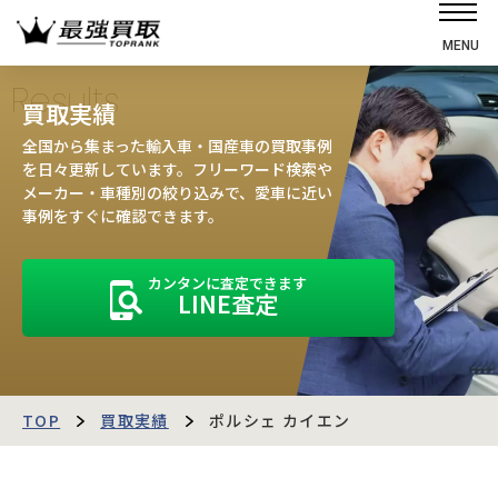
MENU
ホーム
Results
買取実績
選ばれる理由
全国から集まった輸入車・国産車の買取事例
高価買取の仕組み
を日々更新しています。フリーワード検索や
メーカー・車種別の絞り込みで、愛車に近い
売却の流れ
事例をすぐに確認できます。
買取強化車
カンタンに査定できます
買取実績
LINE査定
お客様の声
店舗・スタッフ紹介
運営会社
最強買取マガジン
TOP
買取実績
ポルシェ カイエン