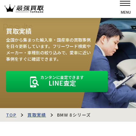
MENU
ホーム
Results
買取実績
選ばれる理由
全国から集まった輸入車・国産車の買取事例
高価買取の仕組み
を日々更新しています。フリーワード検索や
メーカー・車種別の絞り込みで、愛車に近い
売却の流れ
事例をすぐに確認できます。
買取強化車
カンタンに査定できます
買取実績
LINE査定
お客様の声
店舗・スタッフ紹介
運営会社
最強買取マガジン
TOP
買取実績
BMW 8シリーズ