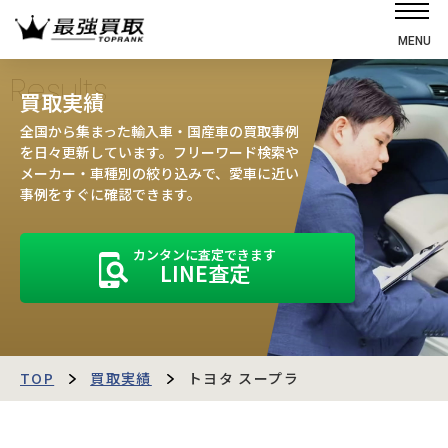
MENU
ホーム
Results
買取実績
選ばれる理由
全国から集まった輸入車・国産車の買取事例
高価買取の仕組み
を日々更新しています。フリーワード検索や
メーカー・車種別の絞り込みで、愛車に近い
売却の流れ
事例をすぐに確認できます。
買取強化車
カンタンに査定できます
買取実績
LINE査定
お客様の声
店舗・スタッフ紹介
運営会社
最強買取マガジン
TOP
買取実績
トヨタ スープラ