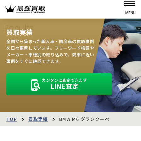
MENU
ホーム
Results
買取実績
選ばれる理由
全国から集まった輸入車・国産車の買取事例
高価買取の仕組み
を日々更新しています。フリーワード検索や
メーカー・車種別の絞り込みで、愛車に近い
売却の流れ
事例をすぐに確認できます。
買取強化車
カンタンに査定できます
買取実績
LINE査定
お客様の声
店舗・スタッフ紹介
運営会社
最強買取マガジン
TOP
買取実績
BMW M6 グランクーペ