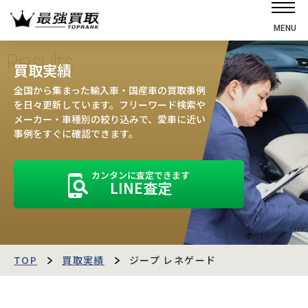
MENU
ホーム
Results
買取実績
選ばれる理由
全国から集まった輸入車・国産車の買取事例
高価買取の仕組み
を日々更新しています。フリーワード検索や
メーカー・車種別の絞り込みで、愛車に近い
売却の流れ
事例をすぐに確認できます。
買取強化車
カンタンに査定できます
買取実績
LINE査定
お客様の声
店舗・スタッフ紹介
運営会社
最強買取マガジン
TOP
買取実績
ジープ レネゲード