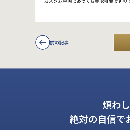
カスタム車両であっても買取可能ですの
前の記事
煩わ
絶対の自信で