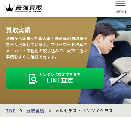
MENU
ホーム
Results
買取実績
選ばれる理由
全国から集まった輸入車・国産車の買取事例
高価買取の仕組み
を日々更新しています。フリーワード検索や
メーカー・車種別の絞り込みで、愛車に近い
売却の流れ
事例をすぐに確認できます。
買取強化車
カンタンに査定できます
買取実績
LINE査定
お客様の声
店舗・スタッフ紹介
運営会社
最強買取マガジン
TOP
買取実績
メルセデス・ベンツ Cクラス