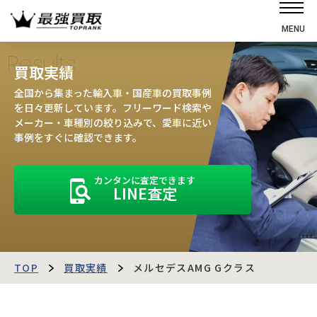
MENU
ホーム
Results
買取実績
選ばれる理由
全国から集まった輸入車・国産車の買取事例
高価買取の仕組み
を日々更新しています。フリーワード検索や
メーカー・車種別の絞り込みで、愛車に近い
売却の流れ
事例をすぐに確認できます。
買取強化車
カンタンに査定できます
買取実績
LINE査定
お客様の声
店舗・スタッフ紹介
運営会社
最強買取マガジン
TOP
買取実績
メルセデスAMG Gクラス