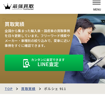
MENU
ホーム
Results
買取実績
選ばれる理由
全国から集まった輸入車・国産車の買取事例
高価買取の仕組み
を日々更新しています。フリーワード検索や
メーカー・車種別の絞り込みで、愛車に近い
売却の流れ
事例をすぐに確認できます。
買取強化車
カンタンに査定できます
買取実績
LINE査定
お客様の声
店舗・スタッフ紹介
運営会社
最強買取マガジン
TOP
買取実績
ポルシェ 911