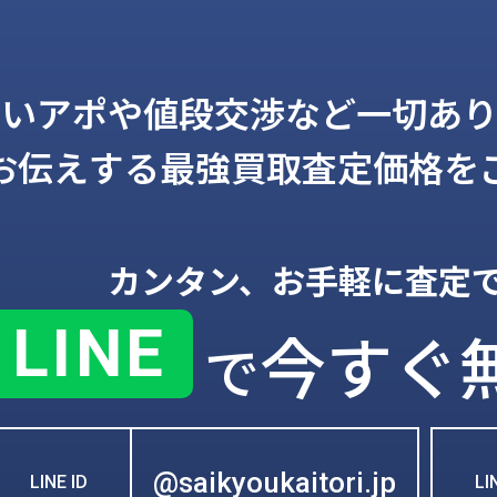
しいアポや値段交渉など一切あり
お伝えする
最強買取査定価格を
カンタン、お手軽に査定
LINE
今すぐ
で
@saikyoukaitori.jp
LINE ID
L