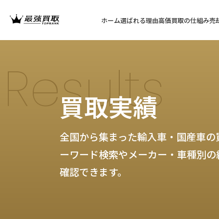
ホーム
選ばれる理由
高価買取の仕組み
売
Results
買取実績
全国から集まった輸入車・国産車の
ーワード検索やメーカー・車種別の
確認できます。