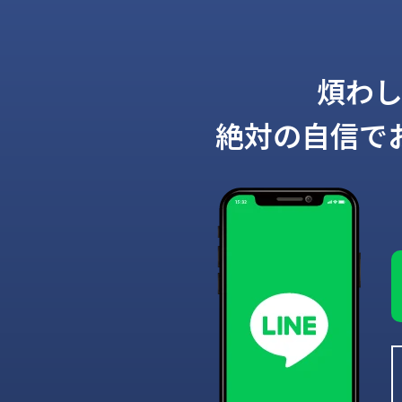
煩わ
絶対の自信で