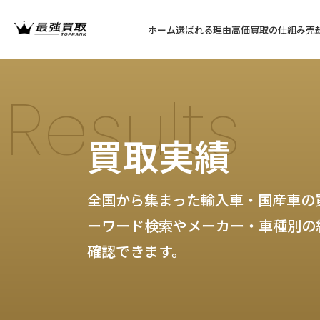
ホーム
選ばれる理由
高価買取の仕組み
売
Results
買取実績
全国から集まった輸入車・国産車の
ーワード検索やメーカー・車種別の
確認できます。