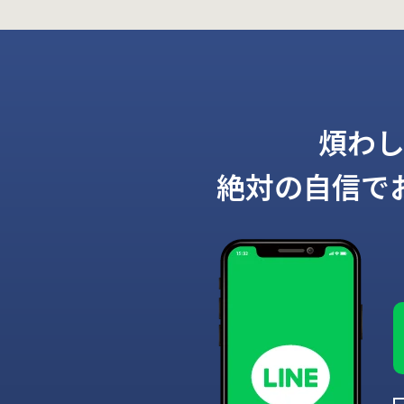
煩わ
絶対の自信で